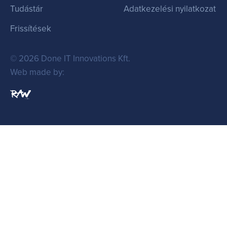
Tudástár
Adatkezelési nyilatkozat
Frissítések
© 2026 Done IT Innovations Kft.
Web made by: