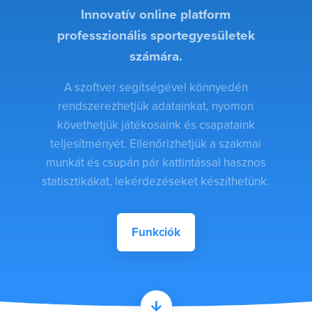
Innovatív online platform
professzionális sportegyesületek
számára.
A szoftver segítségével könnyedén
rendszerezhetjük adatainkat, nyomon
követhetjük játékosaink és csapataink
teljesítményét. Ellenőrizhetjük a szakmai
munkát és csupán pár kattintással hasznos
statisztikákat, lekérdezéseket készíthetünk.
Funkciók