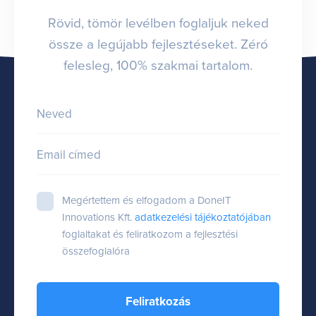
Rövid, tömör levélben foglaljuk neked
össze a legújabb fejlesztéseket. Zéró
felesleg, 100% szakmai tartalom.
Neved
Email címed
Megértettem és elfogadom a DoneIT
Innovations Kft.
adatkezelési tájékoztatójában
foglaltakat és feliratkozom a fejlesztési
összefoglalóra
Feliratkozás