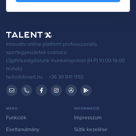
Innovatív online platform professzionális
sportegyesületek számára.
Ügyfélszolgálatunk munkanapokon (H-P) 10:00-16:00
hívható
hello@doneit.hu
·
+36 30 841 1150
MENÜ
INFORMÁCIÓ
Funkciók
Impresszum
Esettanulmány
Sütik kezelése