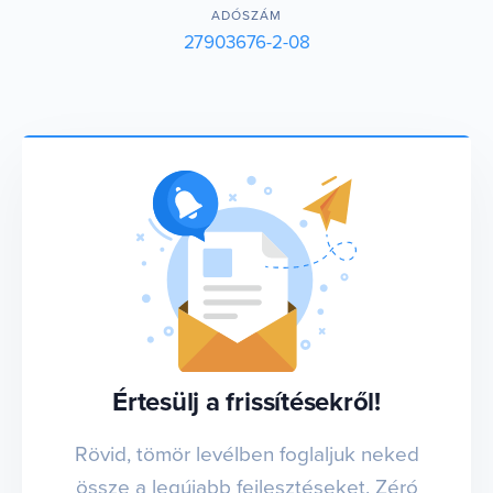
ADÓSZÁM
27903676-2-08
Értesülj a frissítésekről!
Rövid, tömör levélben foglaljuk neked
össze a legújabb fejlesztéseket. Zéró