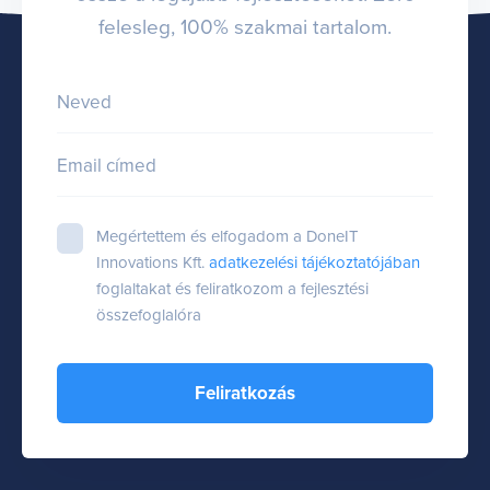
felesleg, 100% szakmai tartalom.
Neved
Email címed
Megértettem és elfogadom a DoneIT
Innovations Kft.
adatkezelési tájékoztatójában
foglaltakat és feliratkozom a fejlesztési
összefoglalóra
Feliratkozás