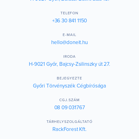
TELEFON
+36 30 841 1150
E-MAIL
hello@doneit.hu
IRODA
H-9021 Győr, Bajcsy-Zsilinszky út 27.
BEJEGYEZTE
Győri Törvényszék Cégbírósága
CGJ.SZÁM
08 09 031767
TÁRHELYSZOLGÁLTATÓ
RackForest Kft.