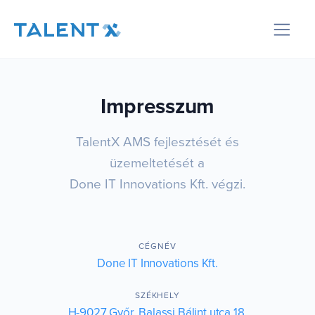
Impresszum
TalentX AMS fejlesztését és
üzemeltetését a
Done IT Innovations Kft.
végzi.
CÉGNÉV
Done IT Innovations Kft.
SZÉKHELY
H-9027 Győr, Balassi Bálint utca 18.