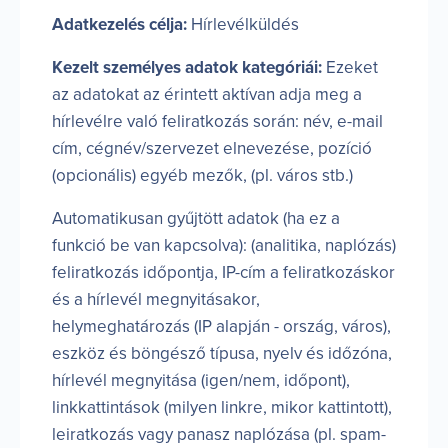
Adatkezelés célja:
Hírlevélküldés
Kezelt személyes adatok kategóriái:
Ezeket
az adatokat az érintett aktívan adja meg a
hírlevélre való feliratkozás során: név, e-mail
cím, cégnév/szervezet elnevezése, pozíció
(opcionális) egyéb mezők, (pl. város stb.)
Automatikusan gyűjtött adatok (ha ez a
funkció be van kapcsolva): (analitika, naplózás)
feliratkozás időpontja, IP-cím a feliratkozáskor
és a hírlevél megnyitásakor,
helymeghatározás (IP alapján - ország, város),
eszköz és böngésző típusa, nyelv és időzóna,
hírlevél megnyitása (igen/nem, időpont),
linkkattintások (milyen linkre, mikor kattintott),
leiratkozás vagy panasz naplózása (pl. spam-