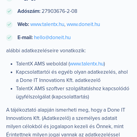
Adószám:
27903676-2-08
Web:
www.talentx.hu
,
www.doneit.hu
E-mail:
hello@doneit.hu
alábbi adatkezeléseire vonatkozik:
TalentX AMS weboldal (
www.talentx.hu
)
Kapcsolattartói és egyéb olyan adatkezelés, ahol
a Done IT Innovations Kft. adatkezelő
TalentX AMS szoftver szolgáltatáshoz kapcsolódó
ügyfélszolgálat (kapcsolattartás)
A tájékoztató alapján ismerheti meg, hogy a Done IT
Innovations Kft. (Adatkezelő) a személyes adatait
milyen célokból és jogalapon kezeli és Önnek, mint
Érintettnek milyen jogai vannak az adatkezeléssel