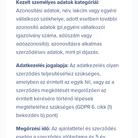
Kezelt személyes adatok kategóriái:
Azonosítási adatok, név, lakcím vagy egyéni
vállalkozó székhelye, adott esetben további
azonosító adatok (pl,egyéni vállalkozói
igazolvány száma, adószám vagy
adóazonosító). azonosításra alkalmas
szerződéses adatok, mint pl díjazás.
Adatkezelés jogalapja:
Az adatkezelés olyan
szerződés teljesítéséhez szükséges,
amelyben az érintett az egyik fél, vagy az a
szerződés megkötését megelőzően az
érintett kérésére történő lépések
megtételéhez szükséges (GDPR 6. cikk (1)
bekezdés b) pont)
Megőrzési idő:
Az ajánlattétel és szerződés
esetén a szerződés időtartama és 5 év