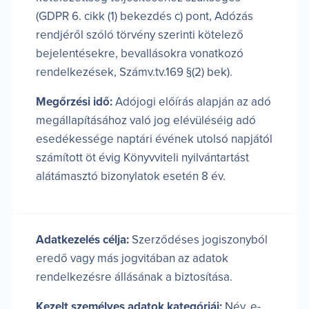
(GDPR 6. cikk (1) bekezdés c) pont, Adózás
rendjéről szóló törvény szerinti kötelező
bejelentésekre, bevallásokra vonatkozó
rendelkezések, Számv.tv.169 §(2) bek).
Megőrzési idő:
Adójogi előírás alapján az adó
megállapításához való jog elévüléséig adó
esedékessége naptári évének utolsó napjától
számított öt évig Könyvviteli nyilvántartást
alátámasztó bizonylatok esetén 8 év.
Adatkezelés célja:
Szerződéses jogiszonyból
eredő vagy más jogvitában az adatok
rendelkezésre állásának a biztosítása.
Kezelt személyes adatok kategóriái:
Név, e-